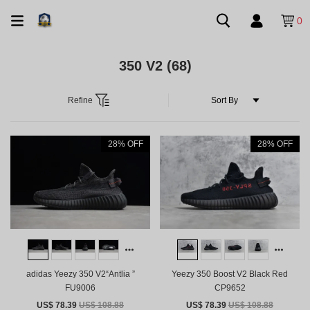
0
350 V2
(68)
Refine
28% OFF
28% OFF
adidas Yeezy 350 V2“Antlia ”
Yeezy 350 Boost V2 Black Red
FU9006
CP9652
US$ 78.39
US$ 108.88
US$ 78.39
US$ 108.88