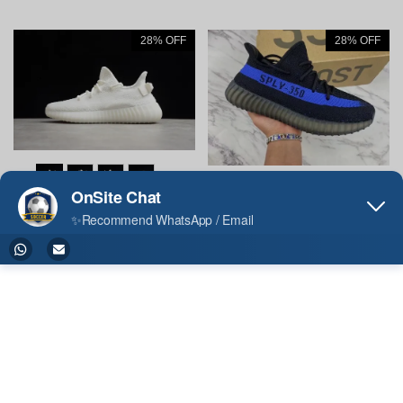
28% OFF
28% OFF
Yeezy 350 Boost V2 White CP9366
Yeezy Boost 350 V2 Dazzling Blue
(1)
GY7164
US$ 78.39
US$ 108.88
US$ 78.39
US$ 108.88
28% OFF
28% OFF